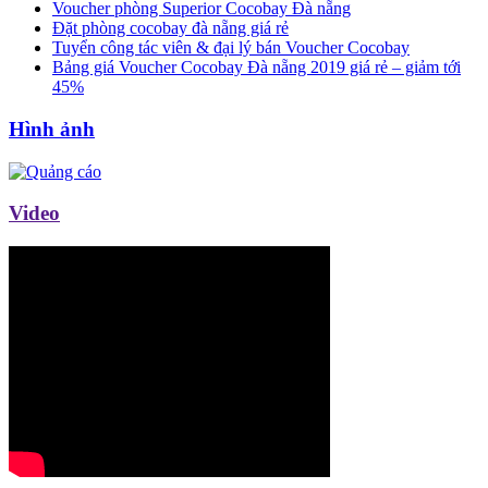
Voucher phòng Superior Cocobay Đà nẵng
Đặt phòng cocobay đà nẵng giá rẻ
Tuyển công tác viên & đại lý bán Voucher Cocobay
Bảng giá Voucher Cocobay Đà nẵng 2019 giá rẻ – giảm tới
45%
Hình ảnh
Video