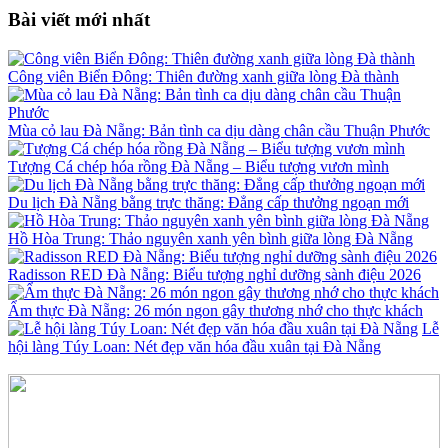
Bài viết mới nhất
Công viên Biển Đông: Thiên đường xanh giữa lòng Đà thành
Mùa cỏ lau Đà Nẵng: Bản tình ca dịu dàng chân cầu Thuận Phước
Tượng Cá chép hóa rồng Đà Nẵng – Biểu tượng vươn mình
Du lịch Đà Nẵng bằng trực thăng: Đẳng cấp thưởng ngoạn mới
Hồ Hòa Trung: Thảo nguyên xanh yên bình giữa lòng Đà Nẵng
Radisson RED Đà Nẵng: Biểu tượng nghỉ dưỡng sành điệu 2026
Ẩm thực Đà Nẵng: 26 món ngon gây thương nhớ cho thực khách
Lễ
hội làng Túy Loan: Nét đẹp văn hóa đầu xuân tại Đà Nẵng