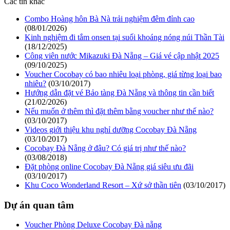
Các tin khác
Combo Hoàng hôn Bà Nà trải nghiệm đêm đỉnh cao
(08/01/2026)
Kinh nghiệm đi tắm onsen tại suối khoáng nóng núi Thần Tài
(18/12/2025)
Công viên nước Mikazuki Đà Nẵng – Giá vé cập nhật 2025
(09/10/2025)
Voucher Cocobay có bao nhiêu loại phòng, giá từng loại bao
nhiêu?
(03/10/2017)
Hướng dẫn đặt vé Bảo tàng Đà Nẵng và thông tin cần biết
(21/02/2026)
Nếu muốn ở thêm thì đặt thêm bằng voucher như thế nào?
(03/10/2017)
Videos giới thiệu khu nghỉ dưỡng Cocobay Đà Nẵng
(03/10/2017)
Cocobay Đà Nẵng ở đâu? Có giá trị như thế nào?
(03/08/2018)
Đặt phòng online Cocobay Đà Nẵng giá siêu ưu đãi
(03/10/2017)
Khu Coco Wonderland Resort – Xứ sở thần tiên
(03/10/2017)
Dự án quan tâm
Voucher Phòng Deluxe Cocobay Đà nẵng