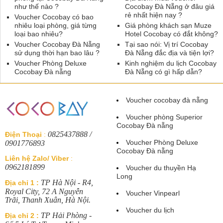
như thế nào ?
Cocobay Đà Nẵng ở đâu giá
rẻ nhất hiện nay ?
Voucher Cocobay có bao
nhiêu loại phòng, giá từng
Giá phòng khách sạn Muze
loại bao nhiêu?
Hotel Cocobay có đắt không?
Voucher Cocobay Đà Nẵng
Tại sao nói: Vị trí Cocobay
sử dụng thời hạn bao lâu ?
Đà Nẵng đắc địa và tiện lợi?
Voucher Phòng Deluxe
Kinh nghiệm du lịch Cocobay
Cocobay Đà nẵng
Đà Nẵng có gì hấp dẫn?
Voucher cocobay đà nẵng
Voucher phòng Superior
Cocobay Đà nẵng
0825437888 /
Điện Thoại
:
Voucher Phòng Deluxe
0901776893
Cocobay Đà nẵng
Liên hệ Zalo/ Viber
:
0962181899
Voucher du thuyền Hạ
Long
TP Hà Nội - R4,
Địa chỉ 1 :
Royal City, 72 A Nguyễn
Voucher Vinpearl
Trãi, Thanh Xuân, Hà Nội.
Voucher du lịch
TP Hải Phòng -
Địa chỉ 2 :