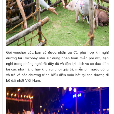
Gói voucher của bạn sẽ được nhận ưu đãi phù hợp khi nghỉ
dưỡng tại Cocobay như sử dụng hoàn toàn miễn phí wifi, tiện
nghi trong phòng nghỉ rất đầy đủ và tiện lợi, dịch vụ xe đưa đón
tại các nhà hàng hay khu vui chơi giải trí, miễn phí nước uống
và trà và các chương trình biểu diễn múa hát tại con đường đi
bộ dài nhất Việt Nam.