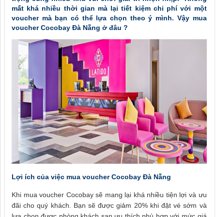
mất khá nhiều thời gian mà lại tiết kiệm chi phí với một
voucher mà bạn có thể lựa chọn theo ý mình. Vậy mua
voucher Cocobay Đà Nẵng ở đâu ?
Lợi ích của việc mua voucher Cocobay Đà Nẵng
Khi mua voucher Cocobay sẽ mang lại khá nhiều tiện lợi và ưu
đãi cho quý khách. Bạn sẽ được giảm 20% khi đặt vé sớm và
lựa chọn được phòng khách sạn ưu thích phù hợp với mức giá