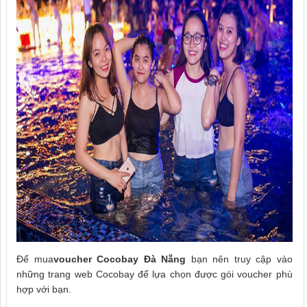
Để
mua
voucher Cocobay Đà Nẵng
bạn nên truy cập vào
những trang web Cocobay để lựa chọn được gói voucher phù
hợp với bạn.