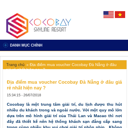
DANH MỤC CHÍNH
Trang chủ
»
Địa điểm mua voucher Cocobay Đà Nẵng ở đâu
giá rẻ nhất hiện nay ?
Địa điểm mua voucher Cocobay Đà Nẵng ở đâu giá
rẻ nhất hiện nay ?
15:34:15 - 26/07/2018
Cocobay là một trung tâm giải trí, du lịch được thu hút
nhiều du khách trong và ngoài nước. Với một quy mô lớn
dựa trên mô hình giải trí của Thái Lan và Macao thì nơi
đây đã thiết kế nên hệ thống khách sạn đẳng cấp sang
trọng cùng nhiều khu vui chơi giải trí nhộn nhịp. Không