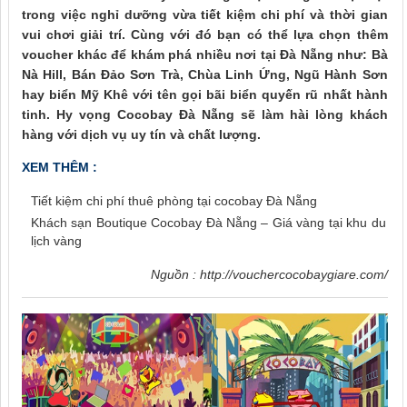
trong việc nghỉ dưỡng vừa tiết kiệm chi phí và thời gian
vui chơi giải trí. Cùng với đó bạn có thể lựa chọn thêm
voucher khác để khám phá nhiều nơi tại Đà Nẵng như: Bà
Nà Hill, Bán Đảo Sơn Trà, Chùa Linh Ứng, Ngũ Hành Sơn
hay biển Mỹ Khê với tên gọi bãi biển quyến rũ nhất hành
tinh. Hy vọng Cocobay Đà Nẵng sẽ làm hài lòng khách
hàng với dịch vụ uy tín và chất lượng.
XEM THÊM :
Tiết kiệm chi phí thuê phòng tại cocobay Đà Nẵng
Khách sạn Boutique Cocobay Đà Nẵng – Giá vàng tại khu du
lịch vàng
Nguồn :
http://vouchercocobaygiare.com/