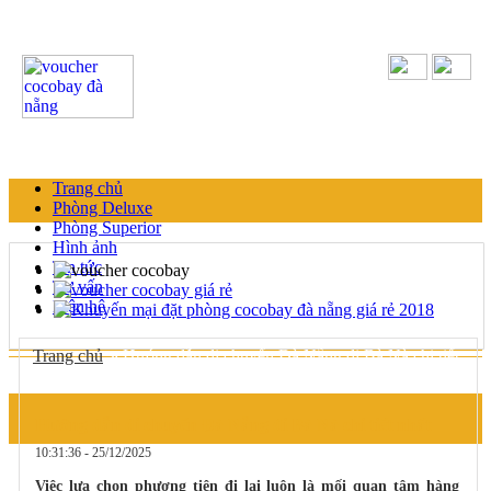
Trang chủ
Phòng Deluxe
Phòng Superior
Hình ảnh
Tin tức
Tư vấn
Liên hệ
Trang chủ
»
Hướng dẫn di chuyển Đà Nẵng đi Bà Nà chi tiết
nhất
Hướng dẫn di chuyển Đà Nẵng đi Bà Nà chi tiết nhất
10:31:36 - 25/12/2025
Việc lựa chọn phương tiện đi lại luôn là mối quan tâm hàng