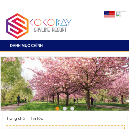
DANH MỤC CHÍNH
Trang chủ
»
Tin tức
»
Page 6