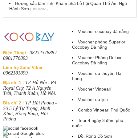
Hương sắc tâm linh: Khám phá Lễ hội Quan Thế Âm Ngũ
Hành Sơn
(18/11/2025)
Voucher cocobay đà nẵng
Voucher phòng Superior
Cocobay Đà nẵng
0825437888 /
Điện Thoại
:
Voucher Phòng Deluxe
0901776893
Cocobay Đà nẵng
Liên hệ Zalo/ Viber
:
0962181899
Voucher du thuyền Hạ
Long
TP Hà Nội - R4,
Địa chỉ 1 :
Royal City, 72 A Nguyễn
Voucher Vinpearl
Trãi, Thanh Xuân, Hà Nội.
Voucher du lịch
TP Hải Phòng -
Địa chỉ 2 :
Số 5 Lý Tự Trọng, Minh
Combo Vinpearl Phú Quốc
Khai, Hồng Bàng, Hải
Phòng
Tour 4 ngày 3 đêm phú
quốc
Đồi Rồng Đồ Sơn