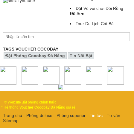
Đặt
Vé vui chơi Đồi Rồng
Đồ Sơn
Tour Du Lịch Cát Bà
TAGS VOUCHER COCOBAY
Đặt Phòng Cocobay Đà Nẵng
Tin Nổi Bật
© Website đặt phòng chính thức
* Hệ thống
Voucher Cocobay Đà Nẵng
giá rẻ
Trang chủ
Phòng deluxe
Phòng superior
Tin tức
Tư vấn
Sitemap