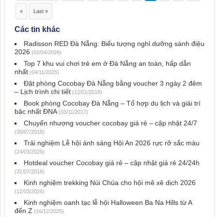
»
Last »
Các tin khác
Radisson RED Đà Nẵng: Biểu tượng nghỉ dưỡng sành điệu
2026
(02/04/2026)
Top 7 khu vui chơi trẻ em ở Đà Nẵng an toàn, hấp dẫn
nhất
(04/11/2025)
Đặt phòng Cocobay Đà Nẵng bằng voucher 3 ngày 2 đêm
– Lịch trình chi tiết
(12/01/2018)
Book phòng Cocobay Đà Nẵng – Tổ hợp du lịch và giải trí
bậc nhất ĐNA
(03/11/2017)
Chuyển nhượng voucher cocobay giá rẻ – cập nhật 24/7
(30/07/2018)
Trải nghiệm Lễ hội ánh sáng Hội An 2026 rực rỡ sắc màu
(24/03/2026)
Hotdeal voucher Cocobay giá rẻ – cập nhật giá rẻ 24/24h
(31/07/2018)
Kinh nghiệm trekking Núi Chúa cho hội mê xê dịch 2026
(12/03/2026)
Kinh nghiệm oanh tạc lễ hội Halloween Ba Na Hills từ A
đến Z
(16/12/2025)