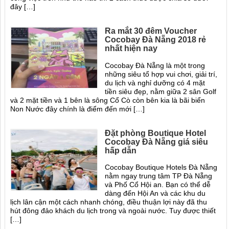
đây […]
Ra mắt 30 đêm Voucher
Cocobay Đà Nẵng 2018 rẻ
nhất hiện nay
Cocobay Đà Nẵng là một trong
những siêu tổ hợp vui chơi, giải trí,
du lịch và nghỉ dưỡng có 4 mặt
tiền siêu đẹp, nằm giữa 2 sân Golf
và 2 mặt tiền và 1 bên là sông Cổ Cò còn bên kia là bãi biển
Non Nước đây chính là điểm đến mới […]
Đặt phòng Boutique Hotel
Cocobay Đà Nẵng giá siêu
hấp dẫn
Cocobay Boutique Hotels Đà Nẵng
nằm ngay trung tâm TP Đà Nẵng
và Phố Cổ Hội an. Bạn có thể dễ
dàng đến Hội An và các khu du
lịch lân cận một cách nhanh chóng, điều thuận lợi này đã thu
hút đông đảo khách du lịch trong và ngoài nước. Tuy được thiết
[…]