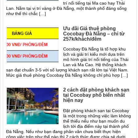
trí nổi tiếng tại Ma cao hay Thái
Lan. Nằm tại vị trí vàng ở Đà Nẵng, một thành phố đáng sống
như thế thì chắc […]
Ưu đãi Giá thuê phòng
Cocobay Đà Nẵng – chỉ từ
257k/khách/đêm
Cocobay Đà Nẵng là tổ hợp khu
lịch và giải trí kiểu mới dựa trên
mô hình giải trí nổi tiếng của Thái
Lan và Ma Cao. Hệ thống khách
sạn đạt chuẩn 3-5 với số lượng khách sạn rất lớn tại Việt Nam.
Mức giá thuê phòng Cocobay Đà Nẵng không chỉ phù hợp […]
2 cách đặt phòng khách sạn
tại Cocobay phổ biến nhất
hiện nay
Đặt phòng khách sạn tại Cocobay
là một trong những việc làm không
thể thiếu nếu như bạn muốn du
lịch tới địa điểm này tại thành phố
Đà Nẵng. Nếu như bạn đang phân vân chưa biết thực hiện
công việc trên như thế nào thì 2 cách thức được chia sẻ dưới