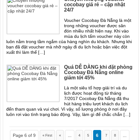
cocobay giá rẻ – cập nhật
24/7
Voucher Cocobay Đà Nẵng là một
trong những voucher được săn
đón nhiều nhất hiện nay. Khi vào
mùa du lịch tấm voucher này còn
luôn nằm trong tầm ngắm của hàng nghìn du khách. Nhưng khi
bạn đã đặt voucher mà nhỡ ngày đi du lịch hoặc bận việc đột
xuất thì làm thế […]
Quá DỄ DÀNG khi đặt phòng
Cocobay Đà Nẵng online
giảm tới 45%
Là một siêu tổ hợp giải trí và du
lịch được hoạt động từ tháng
7/2017 Cocobay Đà Nẵng đã thu
hút hàng triệu lượt khách du lịch
đến tham quan và vui chơi. Vì vậy, số lượng phòng ở nơi đây
luôn rơi vào tình trạng báo động. Vậy, làm gì để chắc chắn […]
Page 6 of 9
...
6
...
« First
«
4
5
7
8