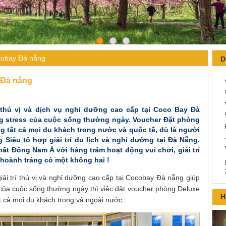
cobay Đà nẵng
D
 Đà nẵng
í thú vị và dịch vụ nghỉ dưỡng cao cấp tại Coco Bay Đà
g stress của cuộc sống thường ngày. Voucher Đặt phòng
 tất cả mọi du khách trong nước và quốc tế, dù là người
 Siêu tổ hợp giải trí du lịch và nghỉ dưỡng tại Đà Nẵng.
hất Đông Nam Á với hàng trăm hoạt động vui chơi, giải trí
 hoành tráng có một không hai !
giải trí thú vị và nghỉ dưỡng cao cấp tại Cocobay Đà nẵng giúp
của cuộc sống thường ngày thì việc đặt
voucher phòng Deluxe
H
t cả mọi du khách trong và ngoài nước.