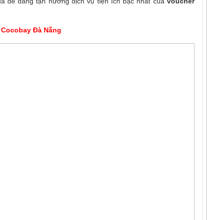
ã dễ dàng tận hưởng dịch vụ tiện ích bậc nhất của
voucher
 Cocobay Đà Nẵng