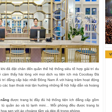
V
khi đã đặt chân đến quần thể hệ thống siêu tổ hợp giải trí du
ẽ cảm thấy hài lòng với mọi dịch vụ tiện ích mà Cocobay Đà
i trí đẳng cấp bậc nhất Đông Nam Á với hàng trăm hoạt động
 cho các bạn thoải mái tận hưởng những lễ hội hấp dẫn và hoàng
 nẵng
được trang bị đầy đủ hệ thống tiện ích đẳng cấp gồm
tủ quần áo và tủ lạnh mini… Mỗi phòng đều được trang bị
i hoa sen với áo choàng tắm và dép đi trong phòng.