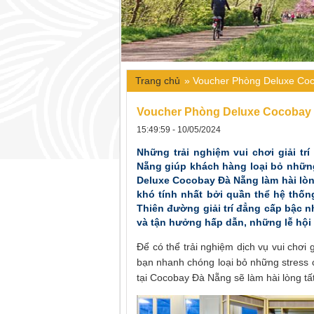
Trang chủ
»
Voucher Phòng Deluxe Co
Voucher Phòng Deluxe Cocobay
15:49:59 - 10/05/2024
Những trải nghiệm vui chơi giải tr
Nẵng giúp khách hàng loại bỏ nhữn
Deluxe Cocobay Đà Nẵng làm hài lòng
khó tính nhất bởi quần thể hệ thống
Thiên đường giải trí đẳng cấp bậc n
và tận hưởng hấp dẫn, những lễ hội
Để có thể trải nghiệm dịch vụ vui chơi 
bạn nhanh chóng loại bỏ những stress 
tại Cocobay Đà Nẵng
sẽ làm hài lòng tấ