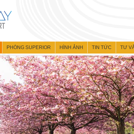
PHÒNG SUPERIOR
HÌNH ẢNH
TIN TỨC
TƯ V