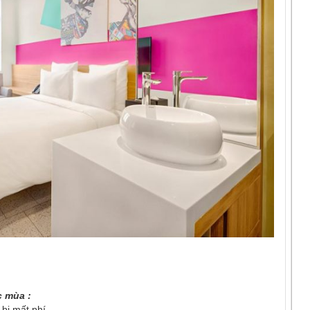
c mùa :
bị mất phí