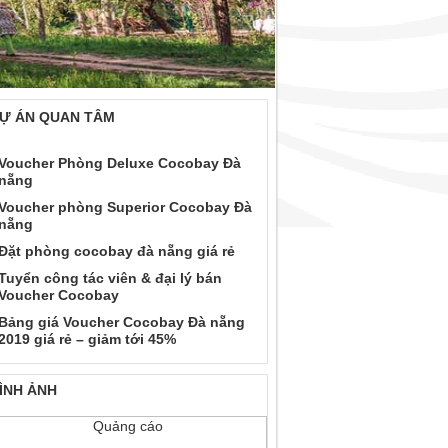
Ự ÁN QUAN TÂM
Voucher Phòng Deluxe Cocobay Đà
nẵng
Voucher phòng Superior Cocobay Đà
nẵng
Đặt phòng cocobay đà nẵng giá rẻ
Tuyển công tác viên & đại lý bán
Voucher Cocobay
Bảng giá Voucher Cocobay Đà nẵng
2019 giá rẻ – giảm tới 45%
ÌNH ẢNH