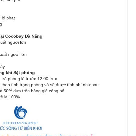
 bị phạt
ng
 tại Cocobay Đà Nẵng
suất người lớn
suất người lớn
gày
ng khi đặt phòng
 trả phòng là trước 12:00 trưa
 theo tình trạng phòng và sẽ được tính phí như sau:
í là 50% dựa trên bảng giá công bố.
rễ là 100%.