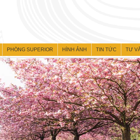
PHÒNG SUPERIOR
HÌNH ẢNH
TIN TỨC
TƯ V