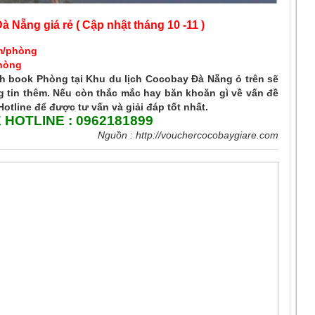
Nẵng giá rẻ ( Cập nhật tháng 10 -11 )
m/phòng
hòng
h book Phòng tại Khu du lịch Cocobay Đà Nẵng ỏ trên sẽ
 tin thêm. Nếu còn thắc mắc hay băn khoăn gì về vấn đề
Hotline để được tư vấn và giải đáp tốt nhất.
Ệ HOTLINE :
0962181899
Nguồn :
http://vouchercocobaygiare.com