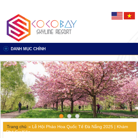
DANH MỤC CHÍNH
Trang chủ
»
Lễ Hội Pháo Hoa Quốc Tế Đà Nẵng 2025 | Khám
Phá Sự Kiện